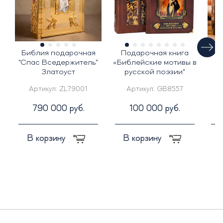
Библия подарочная
Подарочная книга
"Спас Вседержитель"
«Библейские мотивы в
и
Златоуст
русской поэзии"
г
Артикул:
ZL79001
Артикул:
GB8557
790 000 руб.
100 000 руб.
В корзину
В корзину