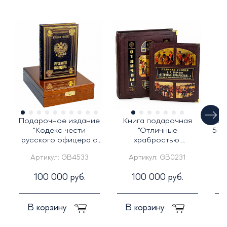
Подарочное издание
Книга подарочная
Под
"Кодекс чести
"Отличные
5-т
русского офицера с
храбростью.
в
иконой св. Георгий
Собственный его
Артикул:
GB4533
Артикул:
GB0231
Победоносец"
императорского
величества конвой"
100 000 руб.
100 000 руб.
В корзину
В корзину