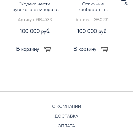
"Кодекс чести
"Отличные
5-т
русского офицера с
храбростью.
в
иконой св. Георгий
Собственный его
Артикул:
GB4533
Артикул:
GB0231
Победоносец"
императорского
величества конвой"
100 000 руб.
100 000 руб.
В корзину
В корзину
О КОМПАНИИ
ДОСТАВКА
ОПЛАТА