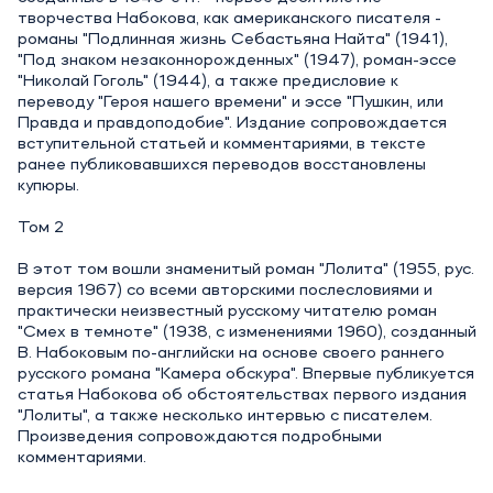
творчества Набокова, как американского писателя -
романы "Подлинная жизнь Себастьяна Найта" (1941),
"Под знаком незаконнорожденных" (1947), роман-эссе
"Николай Гоголь" (1944), а также предисловие к
переводу "Героя нашего времени" и эссе "Пушкин, или
Правда и правдоподобие". Издание сопровождается
вступительной статьей и комментариями, в тексте
ранее публиковавшихся переводов восстановлены
купюры.
Том 2
В этот том вошли знаменитый роман "Лолита" (1955, рус.
версия 1967) со всеми авторскими послесловиями и
практически неизвестный русскому читателю роман
"Смех в темноте" (1938, с изменениями 1960), созданный
В. Набоковым по-английски на основе своего раннего
русского романа "Камера обскура". Впервые публикуется
статья Набокова об обстоятельствах первого издания
"Лолиты", а также несколько интервью с писателем.
Произведения сопровождаются подробными
комментариями.