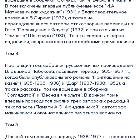
вошедшие в сборники "Соглядатай" и "Весна в Фиальте".
В том включены впервые публикуемые эссе "И.А.
Матусевич как художник" (1931) и Благотворительное
воззвание В.Сирина (1932), а также не
переиздававшиеся автором стихотворные переводы из
Гете "Посвящение к Фаусту" (1932) и три отрывка из
"Гамлета" Шекспира (1930). Тексты сверены с перво-
изданиями, сопровождаются подробными примечаниями.
Том 4
Настоящий том, собрания русскоязычных произведений
Владимира Набокова, посвящен периоду 1935-1937 гг.,
когда были опубликованы его романы "Приглашение на
казнь" (1935-1936; 1938) и "Дар" (1937-1938; 1952), а
также рассказы, позже вошедшие в сборники
"Соглядатай" и "Весна в Фиальте". В данном томе
впервые проводится анализ трех авторских редакций
текста эссе (Памяти А.О. Фондаминской): автографа,
машинописи и окончательного печатного варианта.
Том 5
Данный том посвящен периоду 1938-1977 гг. творчества