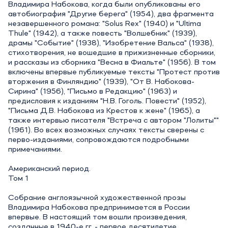
Владимира Набокова, когда были опубликованы его
автобиография "Другие берега" (1954), два фрагмента
незавершенного романа: "Solus Rex" (1940) и "Ultima
Thule" (1942), а также повесть "Волшебник" (1939),
драмы "Событие" (1938), "Изобретение Вальса" (1938),
стихотворения, не вошедшие в прижизненные сборники,
и рассказы из сборника "Весна в Фиальте" (1956). В том
включены впервые публикуемые тексты "Протест против
вторжения в Финляндию" (1939), "От В. Набокова-
Сирина" (1956), "Письмо в Редакцию" (1963) и
предисловия к изданиям "Н.В. Гоголь. Повести" (1952),
"Письма Д.В. Набокова из Крестов к жене" (1965), а
также интервью писателя "Встреча с автором "Лолиты""
(1961). Во всех возможных случаях тексты сверены с
перво-изданиями, сопровождаются подробными
примечаниями.
Американский период.
Том 1
Собрание англоязычной художественной прозы
Владимира Набокова предпринимается в России
впервые. В настоящий том вошли произведения,
созданные в 1940-е гг. - первое десятилетие