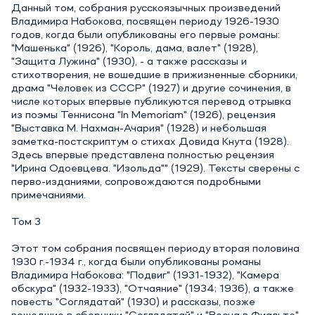
Данный том, собрания русскоязычных произведений
Владимира Набокова, посвящен периоду 1926-1930
годов, когда были опубликованы его первые романы:
"Машенька" (1926), "Король, дама, валет" (1928),
"Защита Лужина" (1930), - а также рассказы и
стихотворения, не вошедшие в прижизненные сборники,
драма "Человек из СССР" (1927) и другие сочинения, в
числе которых впервые публикуются перевод отрывка
из поэмы Теннисона "In Memoriam" (1926), рецензия
"Выставка М. Нахман-Ачария" (1928) и небольшая
заметка-постскриптум о стихах Довида Кнута (1928).
Здесь впервые представлена полностью рецензия
"Ирина Одоевцева. "Изольда"" (1929). Тексты сверены с
перво-изданиями, сопровождаются подробными
примечаниями.
Том 3
Этот том собрания посвящен периоду вторая половина
1930 г.-1934 г., когда были опубликованы романы
Владимира Набокова: "Подвиг" (1931-1932), "Камера
обскура" (1932-1933), "Отчаяние" (1934; 1936), а также
повесть "Соглядатай" (1930) и рассказы, позже