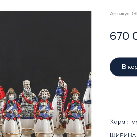
Артикул: 
670 
В ко
Характе
ШИРИНА: