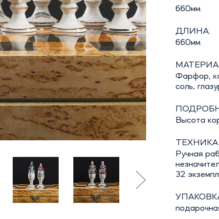
660мм.
ДЛИНА:
660мм.
МАТЕРИА
Фарфор, ка
соль, глазу
ПОДРОБН
Высота кор
ТЕХНИКА
Ручная раб
незначител
32 экземпл
УПАКОВКА
подарочна