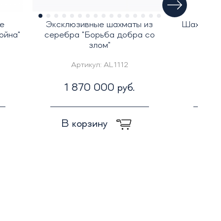
е
Эксклюзивные шахматы из
Шахматы 
война"
серебра "Борьба добра со
"С
злом"
Артикул:
AL1112
Ар
1 870 000 руб.
3
В корзину
В к