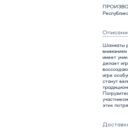
ПРОИЗВО
Республик
Описани
Шахматы р
вниманием 
имеет уник
делает иг
воссоздаю
игре особ
станут ве
традиционн
Погрузитес
участнико
этих потр
Доставк