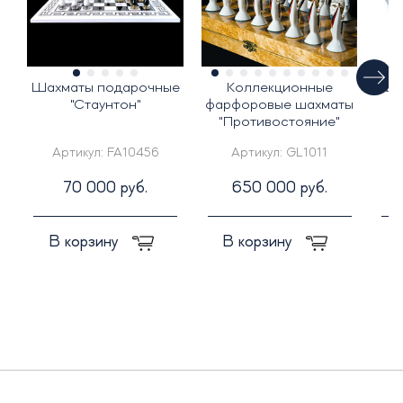
Шахматы подарочные
Коллекционные
Ша
"Стаунтон"
фарфоровые шахматы
"Противостояние"
Артикул:
FA10456
Артикул:
GL1011
70 000 руб.
650 000 руб.
В корзину
В корзину