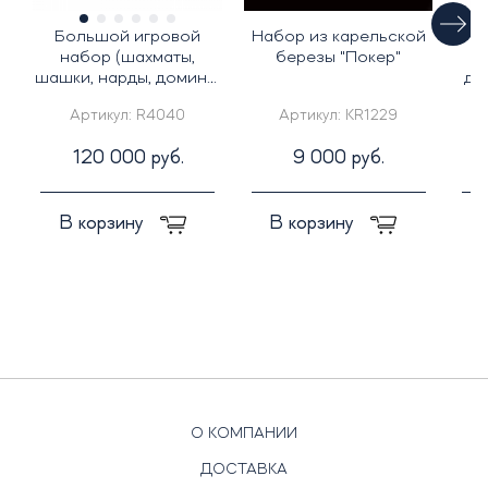
Большой игровой
Набор из карельской
набор (шахматы,
березы "Покер"
и
шашки, нарды, домино,
де
карты, кости, фишки
Артикул:
R4040
Артикул:
KR1229
для покера)
120 000 руб.
9 000 руб.
В корзину
В корзину
О КОМПАНИИ
ДОСТАВКА