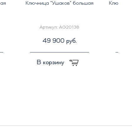
лая
Ключница "Ушаков" большая
Ключница
Артикул:
AG20138
Ар
49 900 руб.
4
В корзину
В к