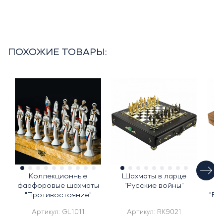
ПОХОЖИЕ ТОВАРЫ:
Коллекционные
Шахматы в ларце
фарфоровые шахматы
"Русские войны"
"Противостояние"
"Ве
Артикул:
GL1011
Артикул:
RK9021