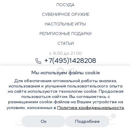
ПОСУДА
СУВЕНИРНОЕ ОРУЖИЕ
НАСТОЛЬНЫЕ ИГРЫ
РЕЛИГИОЗНЫЕ ПОДАРКИ
СТАТЬИ
с 9.00 до 21.00
+7(495)1428208
Мы используем файлы cookie
Для обеспечения оптимальной работы анализа,
использования и улучшения пользовательского опыта
на сайте используются технологии cookie. Продолжая
© Элитный сувенир, 2022-2026. Все права защищены
пользоваться сайтом, Вы соглашаетесь с
Политика
размещением cookie-файлов на Вашем устройстве на
условиях, изложенных в
Политике конфиденциальности
.
0
конфиденциальности
Ок
Подробнее
Корзина
Главная
Каталог