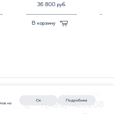
36 800 руб.
9
В корзину
В к
с 9.00 до 21.00
Ок
Подробнее
+7(495)1428208
лов на