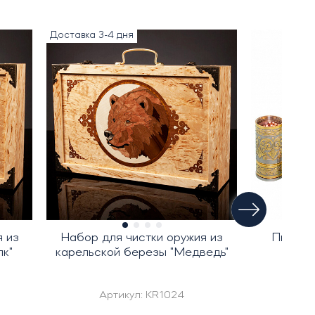
Доставка 3-4 дня
 из
Набор для чистки оружия из
Пневма
к"
карельской березы "Медведь"
"Мак
Артикул:
KR1024
А