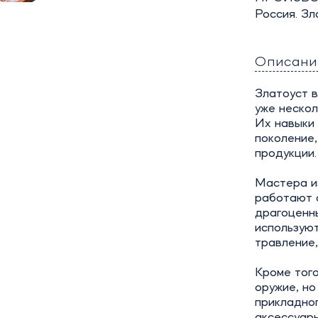
Россия. Зл
Описани
Златоуст в
уже нескол
Их навыки 
поколение,
продукции.
Мастера и
работают с
драгоценны
используют
травление,
Кроме того
оружие, н
прикладног
аксессуар