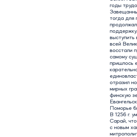
годы трудо
Завещанны
тогда для
продолжал
поддержку
выступить 
всей Велик
восстали п
самому сущ
пришлось е
карательно
единовласт
отразил но
мирных гра
финскую зе
Евангельск
Поморье б
В 1256 г. 
Сарай, чт
с новым ха
митрополи