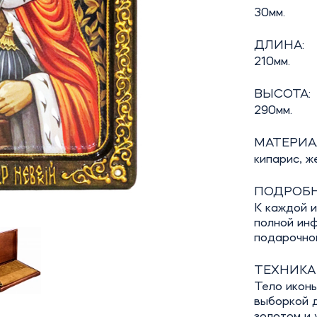
30мм.
ДЛИНА:
210мм.
ВЫСОТА:
290мм.
МАТЕРИА
кипарис, ж
ПОДРОБН
К каждой 
полной инф
подарочно
ТЕХНИКА
Тело иконы
выборкой д
золотом и 