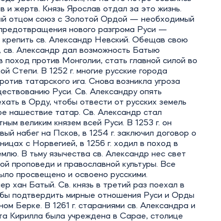
в и жертв. Князь Ярослав отдал за это жизнь.
й отцом союз с Золотой Ордой — необходимый
 предотвращения нового разгрома Руси —
 крепить св. Александр Невский. Обещав свою
, св. Александр дал возможность Батыю
в поход против Монголии, стать главной силой во
ой Степи. В 1252 г. многие русские города
ротив татарского ига. Снова возникла угроза
ествованию Руси. Св. Александру опять
хать в Орду, чтобы отвести от русских земель
е нашествие татар. Св. Александр стал
ным великим князем всей Руси. В 1253 г. он
вый набег на Псков, в 1254 г. заключил договор о
ницах с Норвегией, в 1256 г. ходил в поход в
млю. В тьму язычества св. Александр нес свет
ой проповеди и православной культуры. Все
ыло просвещено и освоено русскими.
умер хан Батый. Св. князь в третий раз поехал в
обы подтвердить мирные отношения Руси и Орды
ном Берке. В 1261 г. стараниями св. Александра и
та Кирилла была учреждена в Сарае, столице