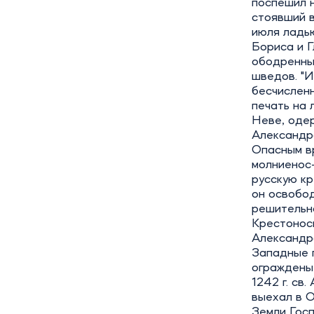
поспешил н
стоявший в
июля ладью
Бориса и Г
ободренный
шведов. "И
бесчислен
печать на 
Неве, одер
Александр
Опасным вр
молниенос
русскую кр
он освобод
решительно
Крестоносц
Александра
Западные 
ограждены,
1242 г. св
выехал в 
Земли Госп