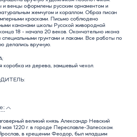
ы и венцы оформлены русским орнаментом и
атуральным жемчугом и кораллом. Образ писан
емперными красками. Письмо соблюдено
ными канонами школы Русской живородной
конца 18 - начала 20 веков. Окончательно икона
специальными грунтами и лаками. Все работы по
ю делались вручную.
:
 коробка из дерева, замшевый чехол.
ДИТЕЛЬ:
е:
аговерный великий князь Александр Невский
 мая 1220 г. в городе Переславле-Залесском.
 Ярослав, в крещении Феодор, был младшим