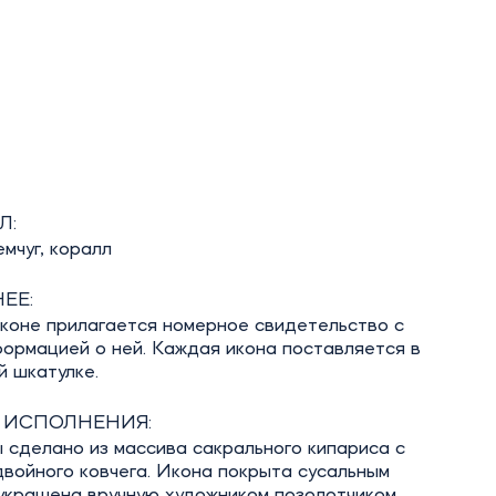
Л:
емчуг, коралл
ЕЕ:
иконе прилагается номерное свидетельство с
ормацией о ней. Каждая икона поставляется в
й шкатулке.
 ИСПОЛНЕНИЯ:
 сделано из массива сакрального кипариса с
войного ковчега. Икона покрыта сусальным
украшена вручную художником позолотчиком.