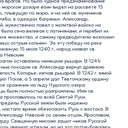
а врагов. Но было чудное предзнаменование:
 морском дозоре воин видел на рассвете 15
, плывущую по морю, и на ней св. мучеников
леба, в одеждах багряных. Александр,
, мужественно повел с молитвой войско на
 была сеча великая с латинянами, и перебил их
ное множество, и самому предводителю возложил
лицо острым копьем». За эту победу на реке
жанную 15 июля 1240 г., народ назвал св.
а Невским.
агом оставались немецкие рыцари. В 1241г.
-ным походом св. Александр вернул древнюю
епость Копорье, изгнав рыцарей. В 1242 г. зимой
ил Псков, а 5 апреля дал Тевтонскому ордену
е сражение на льду Чудского озера.
ы были полностью разгромлены. Имя св.
 прославилось по всей Святой Руси.
пределы Русской земли были надежно
 настало время обезопасить Русь с востока. В
. Александр Невский со своим отцом, Ярославом,
Орду. Священную миссию защит-ников Русской
одь увенчал успехом, но на это потре-бовались