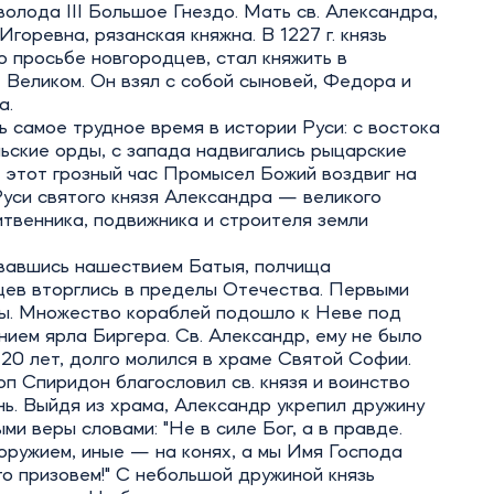
олода III Большое Гнездо. Мать св. Александра,
горевна, рязанская княжна. В 1227 г. князь
о просьбе новгородцев, стал княжить в
Великом. Он взял с собой сыновей, Федора и
а.
 самое трудное время в истории Руси: с востока
ьские орды, с запада надвигались рыцарские
 этот грозный час Промысел Божий воздвиг на
уси святого князя Александра — великого
твенника, подвижника и строителя земли
вавшись нашествием Батыя, полчища
цев вторглись в пределы Отечества. Первыми
ы. Множество кораблей подошло к Неве под
ием ярла Биргера. Св. Александр, ему не было
20 лет, долго молился в храме Святой Софии.
п Спиридон благословил св. князя и воинство
нь. Выйдя из храма, Александр укрепил дружину
ми веры словами: "Не в силе Бог, а в правде.
оружием, иные — на конях, а мы Имя Господа
о призовем!" С небольшой дружиной князь