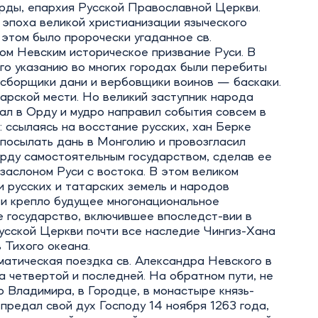
рды, епархия Русской Православной Церкви.
 эпоха великой христианизации языческого
 этом было пророчески угаданное св.
ом Невским историческое призвание Руси. В
 его указанию во многих городах были перебиты
 сборщики дани и вербовщики воинов — баскаки.
арской мести. Но великий заступник народа
ал в Орду и мудро направил события совсем в
: ссылаясь на восстание русских, хан Берке
посылать дань в Монголию и провозгласил
рду самостоятельным государством, сделав ее
заслоном Руси с востока. В этом великом
 русских и татарских земель и народов
 и крепло будущее многонациональное
 государство, включившее впоследст-вии в
усской Церкви почти все наследие Чингиз-Хана
 Тихого океана.
матическая поездка св. Александра Невского в
 четвертой и последней. На обратном пути, не
 Владимира, в Городце, в монастыре князь-
предал свой дух Господу 14 ноября 1263 года,