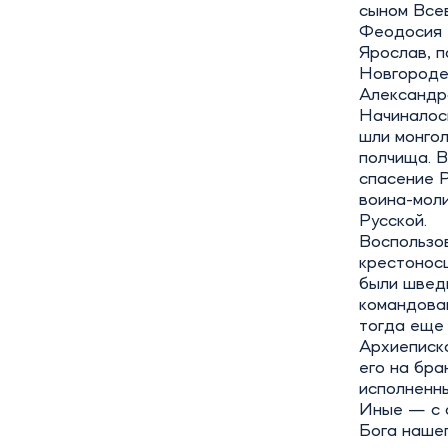
сыном Всев
Феодосия И
Ярослав, п
Новгороде 
Александр
Начиналось
шли монгол
полчища. В
спасение Р
воина-моли
Русской.
Воспользо
крестонос
были швед
командован
тогда еще 
Архиеписко
его на бра
исполненны
Иные — с 
Бога нашег