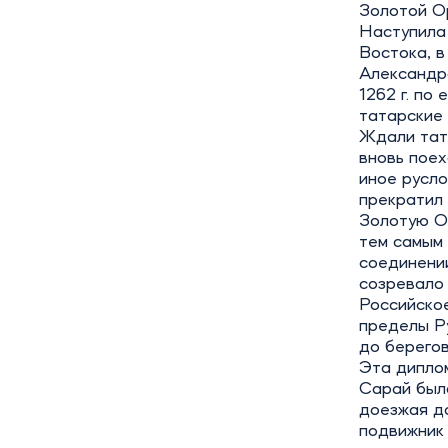
Золотой О
Наступила
Востока, в
Александр
1262 г. по
татарские
Ждали тат
вновь поех
иное русло
прекратил 
Золотую О
тем самым 
соединении
созревало
Российское
пределы Р
до берегов
Эта дипло
Сарай была
доезжая до
подвижник 