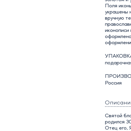
Поля икон
украшены н
вручную т
православ
иконописи 
оформлена 
оформлени
УПАКОВКА
подарочная
ПРОИЗВО
Россия
Описани
Святой бл
родился 30
Отец его,