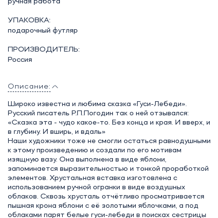
ручная работа
УПАКОВКА:
подарочный футляр
ПРОИЗВОДИТЕЛЬ:
Россия
Описание:
Широко известна и любима сказка «Гуси-Лебеди».
Русский писатель Р.П.Погодин так о ней отзывался:
«Сказка эта - чудо какое-то. Без конца и края. И вверх, и
в глубину. И вширь, и вдаль»
Наши художники тоже не смогли остаться равнодушными
к этому произведению и создали по его мотивам
изящную вазу. Она выполнена в виде яблони,
запоминается выразительностью и тонкой проработкой
элементов. Хрустальная вставка изготовлена с
использованием ручной огранки в виде воздушных
облаков. Сквозь хрусталь отчётливо просматривается
пышная крона яблони с её золотыми яблочками, а под
облаками парят белые гуси-лебеди в поисках сестрицы