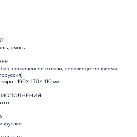
Л:
кель, эмаль
ЕЕ:
0 мл, прокаленное стекло, производство фирмы
оруссия).
ляра : 190× 170× 110 мм.
 ИСПОЛНЕНИЯ:
бота
:
й футляр