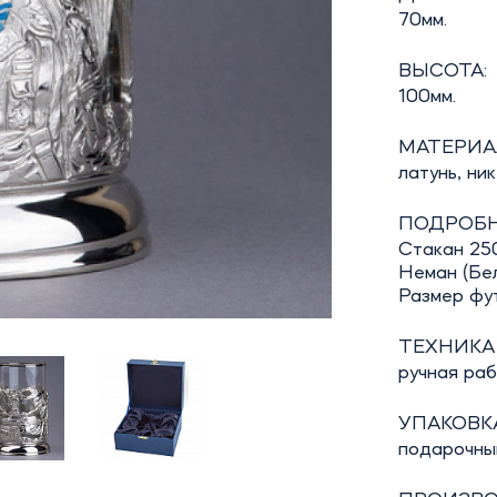
70мм.
ВЫСОТА:
100мм.
МАТЕРИА
латунь, ни
ПОДРОБН
Стакан 25
Неман (Бел
Размер фут
ТЕХНИКА
ручная ра
УПАКОВКА
подарочны