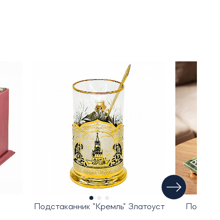
Подстаканник "Кремль" Златоуст
Подстак
"Фу