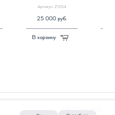
Артикул:
Z1054
Ар
25 000 руб.
5
В корзину
В к
с 9.00 до 21.00