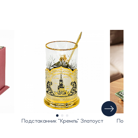
Подстаканник "Кремль" Златоуст
Подстак
"Фу