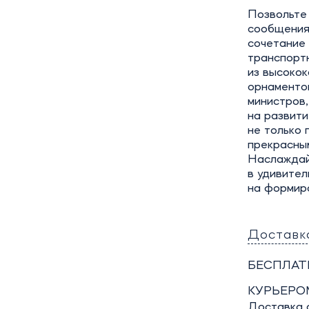
Позвольте
сообщения,
сочетание
транспорт
из высоко
орнаменто
министров,
на развит
не только 
прекрасным
Наслаждай
в удивител
на формиро
Доставк
БЕСПЛАТ
КУРЬЕРО
Доставка о