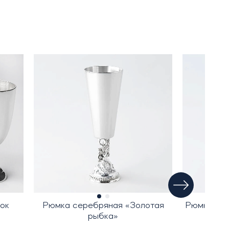
ок
Рюмка серебряная «Золотая
Рюмка сер
рыбка»
«З