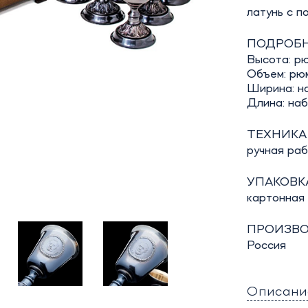
латунь с п
ПОДРОБН
Высота: рю
Объем: рюм
Ширина: н
Длина: наб
ТЕХНИКА
ручная ра
УПАКОВКА
картонная
ПРОИЗВО
Россия
Описани