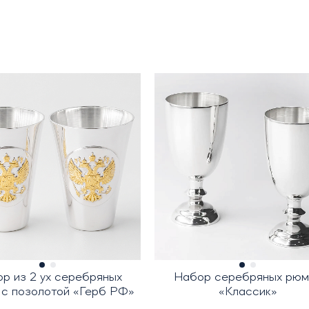
р из 2 ух серебряных
Набор серебряных рюм
 с позолотой «Герб РФ»
«Классик»