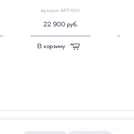
Артикул:
ART1021
Ар
22 900 руб.
2
В корзину
В к
с 9.00 до 21.00