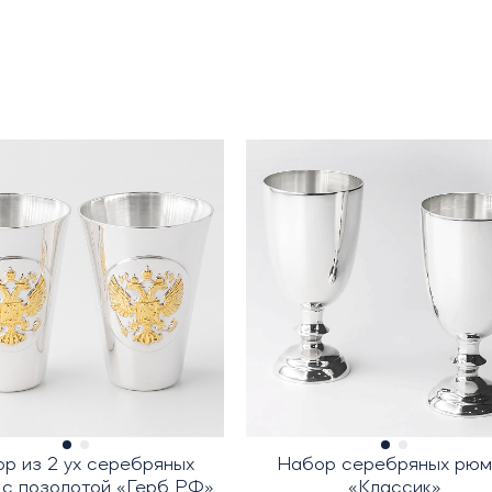
р из 2 ух серебряных
Набор серебряных рюм
 с позолотой «Герб РФ»
«Классик»