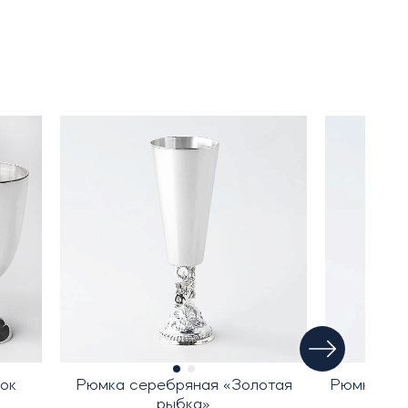
ок
Рюмка серебряная «Золотая
Рюмка сер
рыбка»
«З