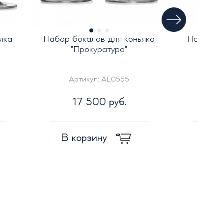
яка
Набор бокалов для коньяка
Набор и
"Прокуратура"
брен
Артикул:
AL0555
Ар
17 500 руб.
1
В корзину
В к