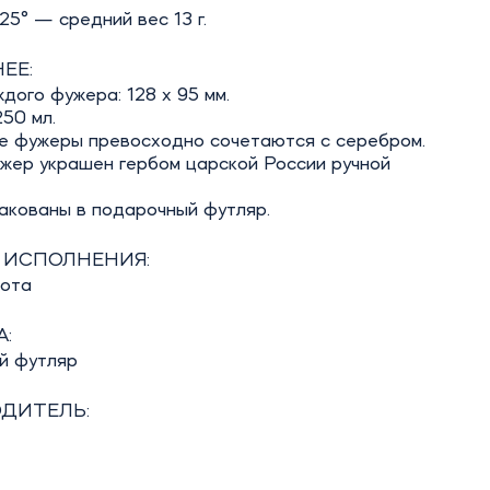
5° — средний вес 13 г.
ЕЕ:
дого фужера: 128 х 95 мм.
50 мл.
е фужеры превосходно сочетаются с серебром.
жер украшен гербом царской России ручной
акованы в подарочный футляр.
 ИСПОЛНЕНИЯ:
бота
:
й футляр
ДИТЕЛЬ: