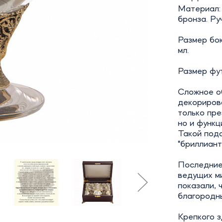
Материал:
бронза. Ру
Размер бок
мл.
Размер фут
Сложное об
декориров
только пр
но и функц
Такой под
"бриллиант
Последние
ведущих м
показали, 
благородны
Крепкого з