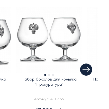
яка
Набор бокалов для коньяка
Набор и
"Прокуратура"
брен
Артикул:
AL0555
Ар