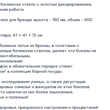
 богемское стекло с золотым декорированием,
чная работа.
ала для бренди: высота - 160 мм, объем - 400
ляра: 41 × 41 × 15 см.
ъемное литье из бронзы, в сочетании с
анным богемским стеклом, делает эти бокалы не
езентабельными,
иональными.
арок в обязательном порядке станет
ом" в коллекции барной посуды.
 исследования ученых, а также дегустации
ировых сомелье и виноделов из этих бокалов
что напитки из них более изысканные,
е и полезные!
доровья, прекрасного настроения и процветания!