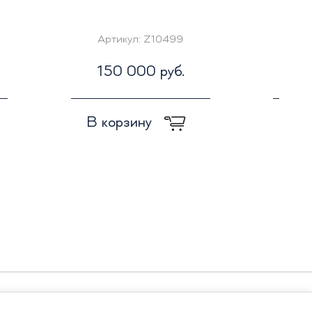
Артикул:
Z10499
А
150 000 руб.
7
В корзину
В к