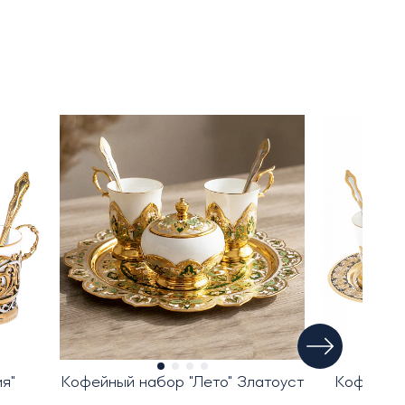
я"
Кофейный набор "Лето" Златоуст
Кофейные
пер