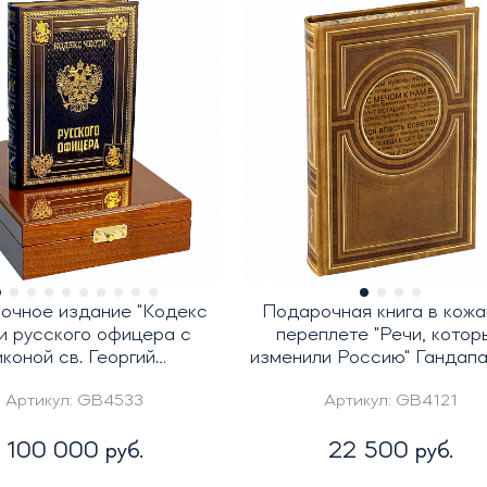
очное издание "Кодекс
Подарочная книга в кож
и русского офицера с
переплете "Речи, котор
иконой св. Георгий
изменили Россию" Гандапас
Победоносец"
Артикул:
GB4533
Артикул:
GB4121
100 000 руб.
22 500 руб.