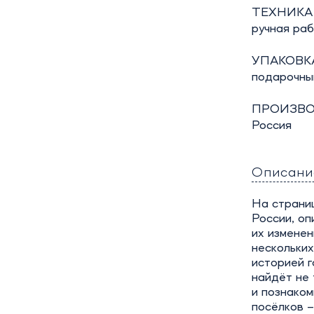
ТЕХНИКА
ручная ра
УПАКОВКА
подарочны
ПРОИЗВО
Россия
Описани
На страни
России, оп
их изменен
нескольких
историей г
найдёт не 
и познаком
посёлков –