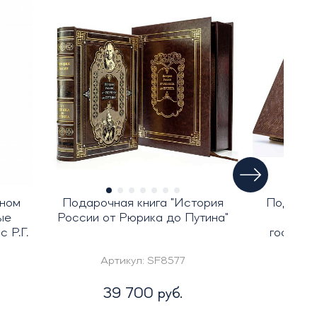
аном
Подарочная книга "История
Подароч
ые
России от Рюрика до Путина"
"Исто
 Р.Г.
государ
Артикул:
SF8577
Ар
39 700 руб.
2