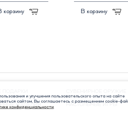
В корзину
В корзину
Е ПОДАРКИ
СУВЕНИРНОЕ ОРУЖИЕ
ользования и улучшения пользовательского опыта на сайте
оваться сайтом, Вы соглашаетесь с размещением cookie-фай
РНЫЕ ИЗДЕЛИЯ
НАСТОЛЬНЫЕ ИГРЫ
тике конфиденциальности
.
ЧНЫЕ КНИГИ
РЕЛИГИОЗНЫЕ ПОДАР