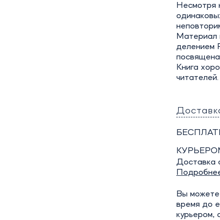
Несмотря н
одинаковых
неповторим
Материал 
делением 
посвящена 
Книга хоро
читателей.
Доставк
БЕСПЛАТ
КУРЬЕРО
Доставка о
Подробне
Вы можете 
время до е
курьером, 