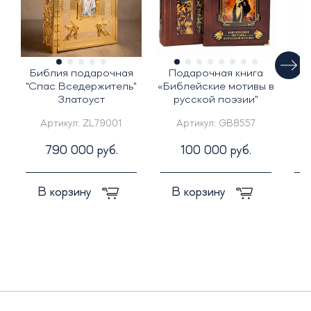
Библия подарочная
Подарочная книга
К
"Спас Вседержитель"
«Библейские мотивы в
К
Златоуст
русской поэзии"
Артикул:
ZL79001
Артикул:
GB8557
790 000 руб.
100 000 руб.
В корзину
В корзину