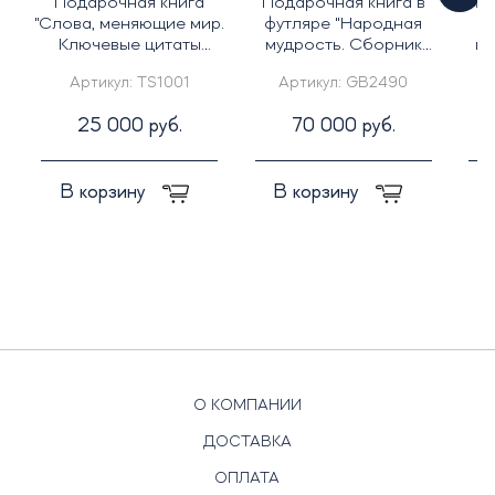
Подарочная книга
Подарочная книга в
По
"Слова, меняющие мир.
футляре "Народная
фу
Ключевые цитаты
мудрость. Сборник
вл
Владимира Путина"
русских пословиц"
Артикул:
TS1001
Артикул:
GB2490
25 000 руб.
70 000 руб.
В корзину
В корзину
О КОМПАНИИ
ДОСТАВКА
ОПЛАТА