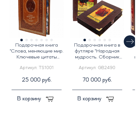
Подарочная книга
Подарочная книга в
По
"Слова, меняющие мир.
футляре "Народная
фу
Ключевые цитаты
мудрость. Сборник
вл
Владимира Путина"
русских пословиц"
Артикул:
TS1001
Артикул:
GB2490
25 000 руб.
70 000 руб.
В корзину
В корзину