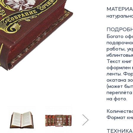
МАТЕРИА
натуральн
ПОДРОБН
Богато оф
подарочно
работы, у
иблинтовы
Текст книг
оформлен в
ленты. Фор
окатана з
(может быт
переплёта 
на фото.
Количество
Формат кни
ТЕХНИКА