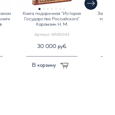
жаном
Книга подарочная "История
Зарубеж
книги
Государства Российского"
томах 
в
Карамзин Н. М.
Артикул:
AR40043
Ар
30 000 руб.
2 
В корзину
В к