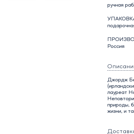
ручная ра
УПАКОВКА
подарочна
ПРОИЗВО
Россия
Описани
Джордж Бе
(ирландски
лауреат Н
Неповторим
природы, б
жизни, и т
Доставк