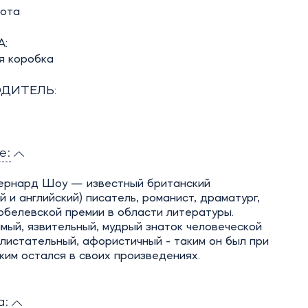
бота
:
я коробка
ДИТЕЛЬ:
е:
рнард Шоу — известный британский
й и английский) писатель, романист, драматург,
обелевской премии в области литературы.
ый, язвительный, мудрый знаток человеческой
листательный, афористичный - таким он был при
аким остался в своих произведениях.
а: