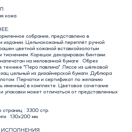
Л:
ая кожа
ЕЕ:
ормленное собрание, представлено в
м издании. Цельнокожаный переплёт ручной
крашен цветной кожаной вставкойзолотым
м тиснением. Корешок декорирован бинтами.
 напечатан на мелованной бумаге . Обрез
 технике "Перо павлина". Ляссе из шёлковой
зац цельный из дизайнерской бумаги. Дублюра
олотом. Перчатки и сертификат по желанию
ь именным) в комплекте. Цветовое сочетание
и упаковки может отличаться от представленных
 страниц : 3300 стр.
ги : 130х200 мм.
 ИСПОЛНЕНИЯ: