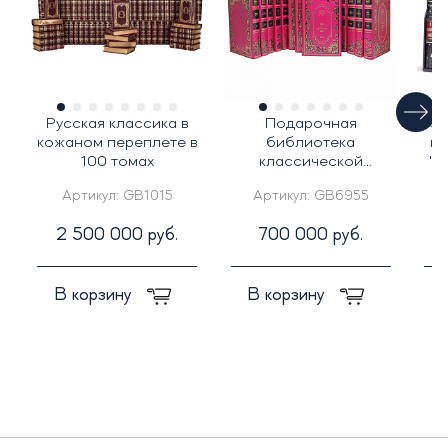
Русская классика в
Подарочная
Под
кожаном переплете в
библиотека
ко
100 томах
классической
"Г
литературы о любви в
Д
Артикул:
GB1015
Артикул:
GB6955
25-ти томах
2 500 000 руб.
700 000 руб.
В корзину
В корзину