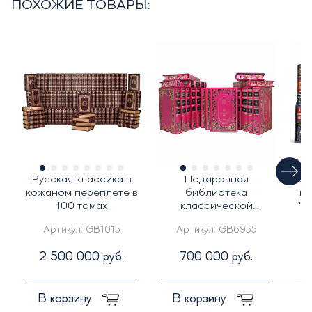
ПОХОЖИЕ ТОВАРЫ:
Русская классика в
Подарочная
Под
кожаном переплете в
библиотека
ко
100 томах
классической
"Г
литературы о любви в
Д
Артикул:
GB1015
Артикул:
GB6955
25-ти томах
2 500 000 руб.
700 000 руб.
В корзину
В корзину