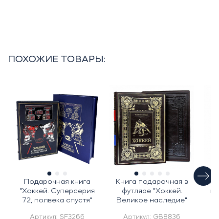
ПОХОЖИЕ ТОВАРЫ:
Подарочная книга
Книга подарочная в
По
"Хоккей. Суперсерия
футляре "Хоккей.
ко
72, полвека спустя"
Великое наследие"
и
Артикул:
SF3266
Артикул:
GB8836