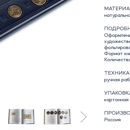
МАТЕРИА
натуральна
ПОДРОБН
Оформление
художеств
фольгирова
Формат кни
Количество
ТЕХНИКА
ручная ра
УПАКОВКА
картонная
ПРОИЗВО
Россия