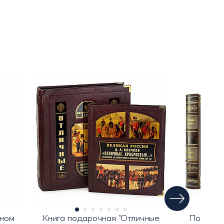
аном
Книга подарочная "Отличные
Подароч