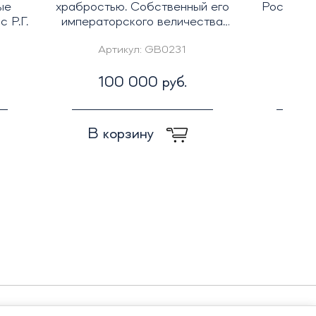
ые
храбростью. Собственный его
России о
 Р.Г.
императорского величества
конвой"
Артикул:
GB0231
А
100 000 руб.
3
В корзину
В к