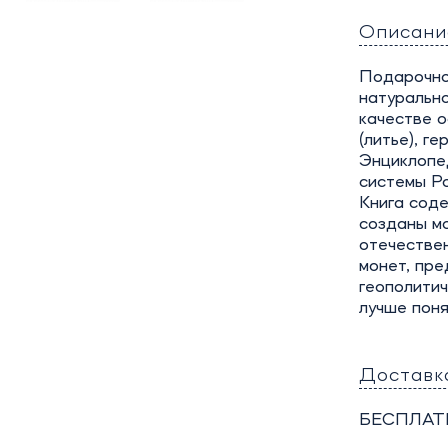
Описани
Подарочно
натурально
качестве 
(литье), г
Энциклопе
системы Ро
Книга сод
созданы мо
отечествен
монет, пре
геополитич
лучше поня
Доставк
БЕСПЛАТ