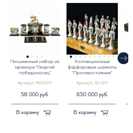
Письменный набор из
Коллекционные
Ш
мрамора "Георгий
фарфоровые шахматы
победоносец"
"Противостояние"
Артикул:
RK65011
Артикул:
GL1011
58 000 руб.
650 000 руб.
В корзину
В корзину