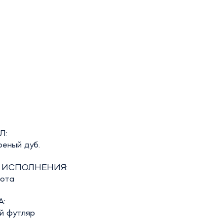
Л:
реный дуб.
 ИСПОЛНЕНИЯ:
бота
:
й футляр