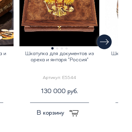
а и
Шкатулка для документов из
Шкатулка
ореха и янтаря "Россия"
Артикул:
E5544
Ар
130 000 руб.
3
В корзину
В к