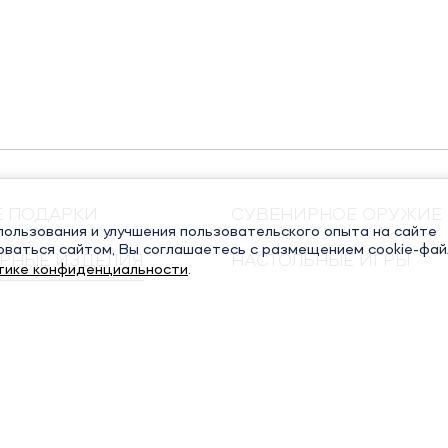
Е ПОДАРКИ
СУВЕНИРНОЕ ОРУЖИЕ
ользования и улучшения пользовательского опыта на сайте
оваться сайтом, Вы соглашаетесь с размещением cookie-фай
РНЫЕ ИЗДЕЛИЯ
НАСТОЛЬНЫЕ ИГРЫ
тике конфиденциальности
.
ЧНЫЕ КНИГИ
РЕЛИГИОЗНЫЕ ПОДАР
СТАТЬИ