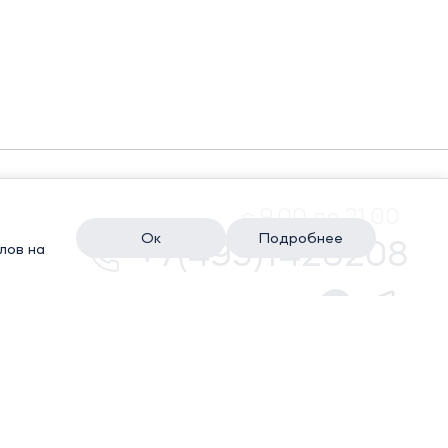
с 9.00 до 21.00
Ок
Подробнее
+7(495)1428208
лов на
КИ