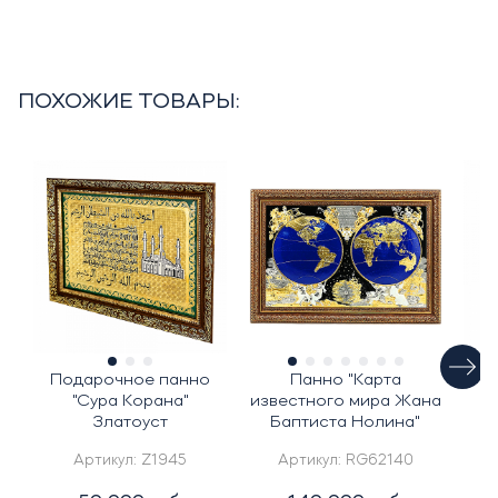
ПОХОЖИЕ ТОВАРЫ:
Подарочное панно
Панно "Карта
О
"Сура Корана"
известного мира Жана
Златоуст
Баптиста Нолина"
Артикул:
Z1945
Артикул:
RG62140