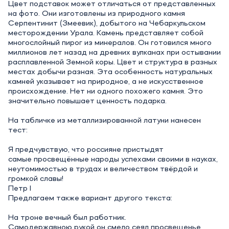
Цвет подставок может отличаться от представленных
на фото. Они изготовлены из природного камня
Серпентинит (Змеевик), добытого на Чебаркульском
месторождении Урала. Камень представляет собой
многослойный пирог из минералов. Он готовился много
миллионов лет назад на древних вулканах при остывании
расплавленной Земной коры. Цвет и структура в разных
местах добычи разная. Эта особенность натуральных
камней указывает на природное, а не искусственное
происхождение. Нет ни одного похожего камня. Это
значительно повышает ценность подарка.
На табличке из металлизированной латуни нанесен
тест:
Я предчувствую, что россияне пристыдят
самые просвещённые народы успехами своими в науках,
неутомимостью в трудах и величеством твёрдой и
громкой славы!
Петр I
Предлагаем также вариант другого текста:
На троне вечный был работник.
Самодержавною рукой он смело сеял просвещенье,