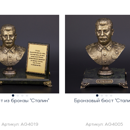
т из бронзы "Сталин"
Бронзовый бюст "Стали
Артикул:
AG4019
Артикул:
AG4005