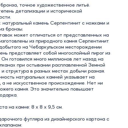
бронза, точное художественное литьё.
тепень детализации и исторической
ости.
 натуральный камень Серпентинит с ножками и
из бронзы.
тавок может отличаться от представленных на
изготовлены из природного камня Серпентинит
, добытого на Чебаркульском месторождении
ень представляет собой многослойный пирог из
 Он готовился много миллионов лет назад на
улканах при остывании расплавленной Земной
 и структура в разных местах добычи разная.
нность натуральных камней указывает на
 а не искусственное происхождение. Нет ни
ожего камня. Это значительно повышает
одарка.
та на камне: 8 х 8 х 9,5 см.
арочного футляра из дизайнерского картона с
клапаном: