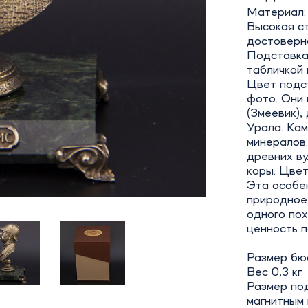
Материал: 
Высокая с
достоверн
Подставка:
табличкой 
Цвет подс
фото. Они 
(Змеевик)
Урала. Кам
минералов.
древних в
коры. Цвет
Эта особе
природное,
одного пох
ценность п
Размер бюс
Вес 0,3 кг.
Размер под
магнитным 