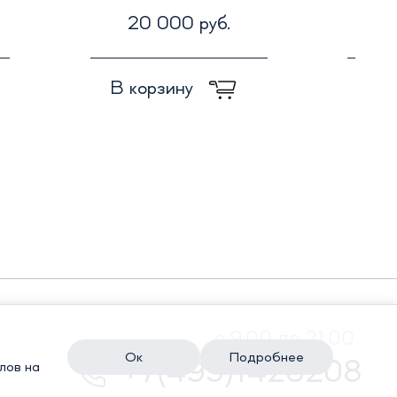
20 000 руб.
2
В корзину
В к
с 9.00 до 21.00
Ок
Подробнее
+7(495)1428208
лов на