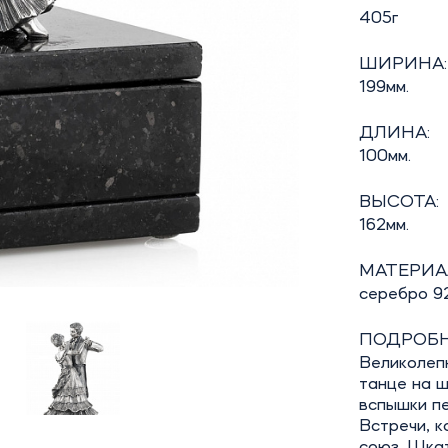
405г
ШИРИНА:
199мм.
ДЛИНА:
100мм.
ВЫСОТА:
162мм.
МАТЕРИА
серебро 92
ПОДРОБН
Великолеп
танце на ш
вспышки п
Встречи, к
союз. Шка