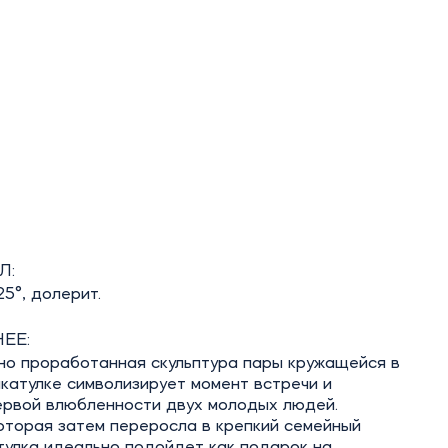
Л:
5°, долерит.
ЕЕ:
но проработанная скульптура пары кружащейся в
катулке символизирует момент встречи и
ервой влюбленности двух молодых людей.
оторая затем переросла в крепкий семейный
тулка идеально подойдет как подарок на