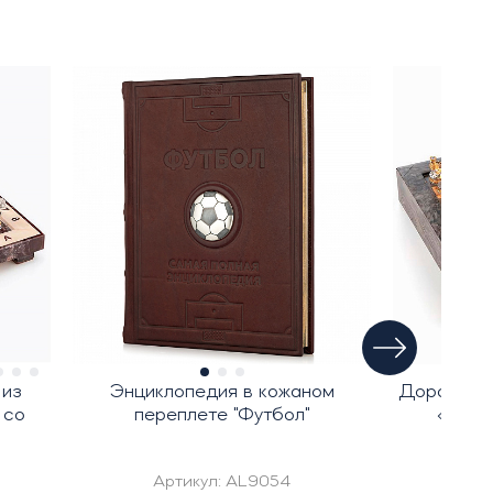
 из
Энциклопедия в кожаном
Дорожные
 со
переплете "Футбол"
«Сино
Артикул:
AL9054
Ар