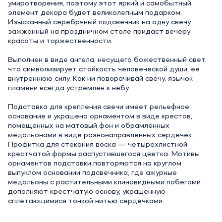
умиротворения, поэтому этот яркий и самобытный
элемент декора будет великолепным подарком.
Изысканный серебряный подсвечник на одну свечу,
зажженный на праздничном столе придаст вечеру
красоты и торжественности.
Выполнен в виде ангела, несущего божественный свет,
что символизирует стойкость человеческой души, ее
внутреннюю силу. Как ни поворачивай свечу, язычок
пламени всегда устремлен к небу.
Подставка для крепления свечи имеет рельефное
основание и украшена орнаментом в виде крестов,
помещенных на матовый фон и обрамленных
медальонами в виде разнонаправленных сердечек.
Профитка для стекания воска — четырехлистной
крестчатой формы распустившегося цветка. Мотивы
орнаментов подставки повторяются на круглом
выпуклом основании подсвечника, где ажурные
медальоны с растительными клиновидными побегами
дополняют крестчатую основу, украшенную
сплетающимися тонкой нитью сердечками.