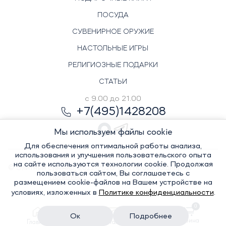
ПОСУДА
СУВЕНИРНОЕ ОРУЖИЕ
НАСТОЛЬНЫЕ ИГРЫ
РЕЛИГИОЗНЫЕ ПОДАРКИ
СТАТЬИ
с 9.00 до 21.00
+7(495)1428208
Мы используем файлы cookie
Для обеспечения оптимальной работы анализа,
использования и улучшения пользовательского опыта
на сайте используются технологии cookie. Продолжая
© Элитный сувенир, 2022-2026. Все права защищены
пользоваться сайтом, Вы соглашаетесь с
Политика
размещением cookie-файлов на Вашем устройстве на
условиях, изложенных в
Политике конфиденциальности
.
0
конфиденциальности
Ок
Подробнее
Корзина
Главная
Каталог