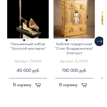
Письменный набор
Библия подарочная
Ф
"Золотой мастерок"
"Спас Вседержитель"
Златоуст
Артикул:
Z10456
Артикул:
ZL79001
40 000 руб.
790 000 руб.
В корзину
В корзину