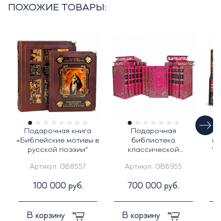
ПОХОЖИЕ ТОВАРЫ:
Подарочная книга
Подарочная
Под
«Библейские мотивы в
библиотека
ко
русской поэзии"
классической
"Г
литературы о любви в
Д
Артикул:
GB8557
Артикул:
GB6955
25-ти томах
100 000 руб.
700 000 руб.
В корзину
В корзину