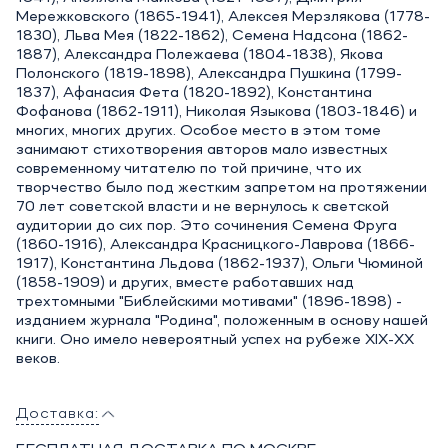
Мережковского (1865-1941), Алексея Мерзлякова (1778-
1830), Льва Мея (1822-1862), Семена Надсона (1862-
1887), Александра Полежаева (1804-1838), Якова
Полонского (1819-1898), Александра Пушкина (1799-
1837), Афанасия Фета (1820-1892), Константина
Фофанова (1862-1911), Николая Языкова (1803-1846) и
многих, многих других. Особое место в этом томе
занимают стихотворения авторов мало известных
современному читателю по той причине, что их
творчество было под жестким запретом на протяжении
70 лет советской власти и не вернулось к светской
аудитории до сих пор. Это сочинения Семена Фруга
(1860-1916), Александра Красницкого-Лаврова (1866-
1917), Константина Льдова (1862-1937), Ольги Чюминой
(1858-1909) и других, вместе работавших над
трехтомными "Библейскими мотивами" (1896-1898) -
изданием журнала "Родина", положенным в основу нашей
книги. Оно имело невероятный успех на рубеже XIX-XX
веков.
Доставка: