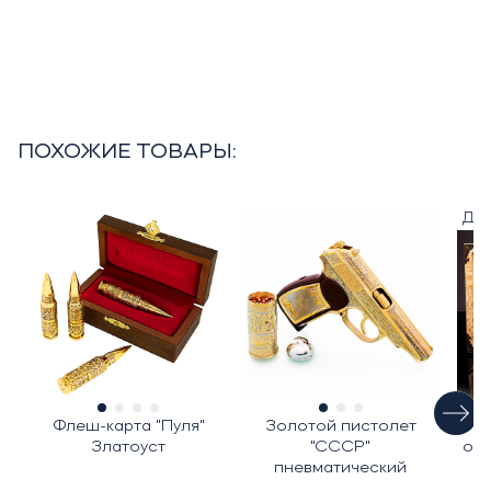
ПОХОЖИЕ ТОВАРЫ:
Дос
Флеш-карта "Пуля"
Золотой пистолет
Н
Златоуст
"СССР"
ору
пневматический