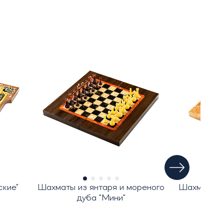
ские"
Шахматы из янтаря и мореного
Шахматы из
дуба "Мини"
б