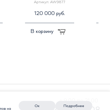
Артикул:
AW9877
Ар
120 000 руб.
1
В корзину
В к
с 9.00 до 21.00
Ок
Подробнее
лов на