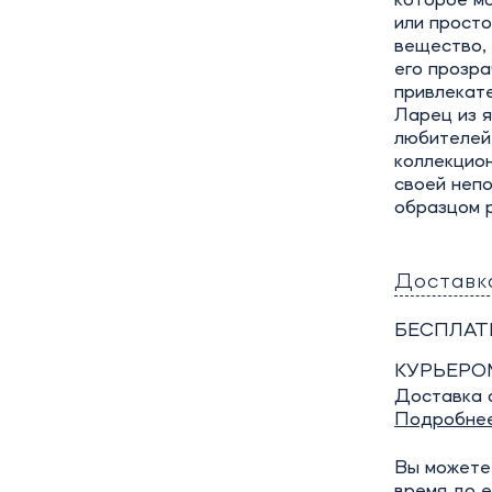
которое м
или просто
вещество,
его прозра
привлекате
Ларец из 
любителей 
коллекцио
своей неп
образцом р
Доставк
БЕСПЛАТ
КУРЬЕРО
Доставка о
Подробне
Вы можете 
время до е