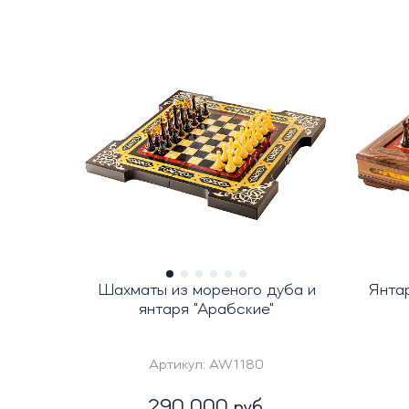
Шахматы из мореного дуба и
Янта
янтаря "Арабские"
Артикул:
AW1180
290 000 руб.