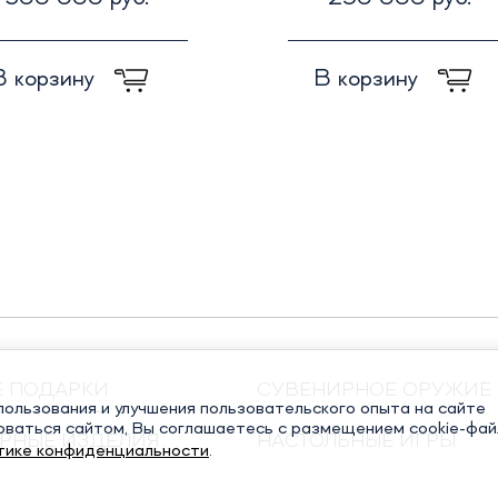
В корзину
В корзину
Е ПОДАРКИ
СУВЕНИРНОЕ ОРУЖИЕ
ользования и улучшения пользовательского опыта на сайте
оваться сайтом, Вы соглашаетесь с размещением cookie-фай
РНЫЕ ИЗДЕЛИЯ
НАСТОЛЬНЫЕ ИГРЫ
тике конфиденциальности
.
ЧНЫЕ КНИГИ
РЕЛИГИОЗНЫЕ ПОДАР