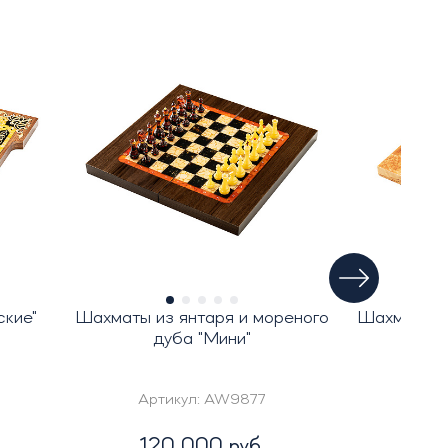
ские"
Шахматы из янтаря и мореного
Шахматы из
дуба "Мини"
б
Артикул:
AW9877
Ар
120 000 руб.
1