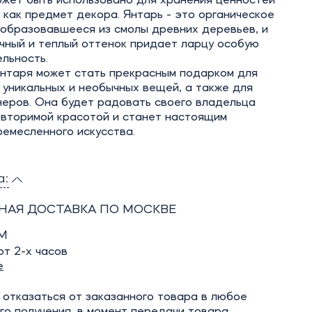
ожет быть использовано для хранения ценностей
 как предмет декора. Янтарь - это органическое
 образовавшееся из смолы древних деревьев, и
чный и теплый оттенок придает ларцу особую
льность.
янтаря может стать прекрасным подарком для
уникальных и необычных вещей, а также для
неров. Она будет радовать своего владельца
овторимой красотой и станет настоящим
емесленного искусства.
а:
НАЯ ДОСТАВКА ПО МОСКВЕ
М
т 2-х часов
е
отказаться от заказанного товара в любое
го получения, в момент передачи товара