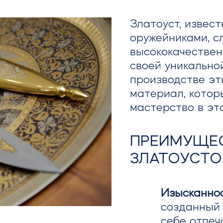
Златоуст, извес
оружейниками, с
высококачестве
своей уникально
производстве эт
материал, котор
мастерство в эт
ПРЕИМУЩЕ
ЗЛАТОУСТО
Изысканнос
созданный 
себе отпеч