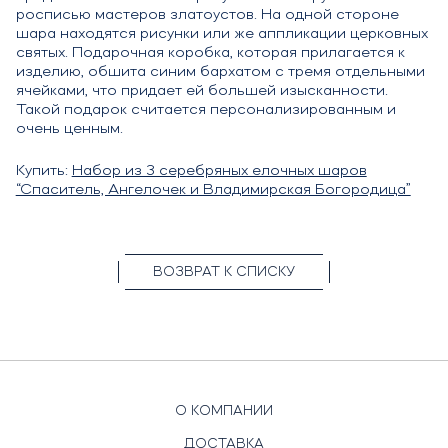
росписью мастеров златоустов. На одной стороне
шара находятся рисунки или же аппликации церковных
святых. Подарочная коробка, которая прилагается к
изделию, обшита синим бархатом с тремя отдельными
ячейками, что придает ей большей изысканности.
Такой подарок считается персонализированным и
очень ценным.
Купить:
Набор из 3 серебряных елочных шаров
“Спаситель, Ангелочек и Владимирская Богородица”
ВОЗВРАТ К СПИСКУ
О КОМПАНИИ
ДОСТАВКА